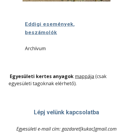
Eddigi események,
beszámolók
Archívum
Egyesületi kertes anyagok
mappája
(csak
egyesületi tagoknak elérhető).
Lépj velünk kapcsolatba
Egyesületi e-mail cím: gazdaret[kukac]gmail.com