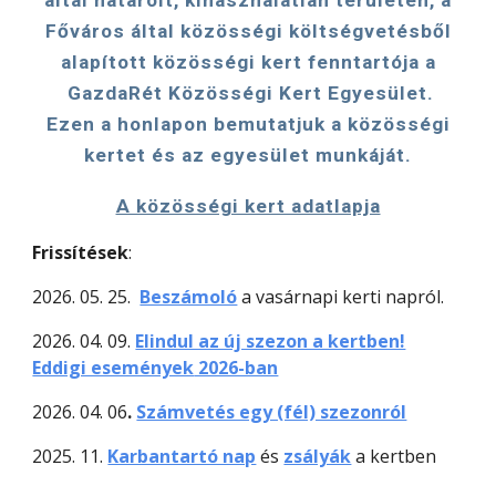
által határolt, kihasználatlan területen, a
Főváros által közösségi költségvetésből
alapított közösségi kert fenntartója a
GazdaRét Közösségi Kert Egyesület
.
Ezen a honlapon bemutatjuk a közösségi
kertet és az egyesület munkáját.
A közösségi kert adatlapja
Frissítések
:
2026. 05. 25.
Beszámoló
a vasárnapi kerti napról.
202
6
. 04. 09.
Elindul az új szezon a kertben!
Eddigi események
2026-ban
2026. 04. 06
.
Számvetés egy (fél) szezonról
2025. 11.
Karbantartó nap
és
zsályák
a kertben