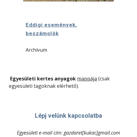
Eddigi események,
beszámolók
Archívum
Egyesületi kertes anyagok
mappája
(csak
egyesületi tagoknak elérhető).
Lépj velünk kapcsolatba
Egyesületi e-mail cím: gazdaret[kukac]gmail.com