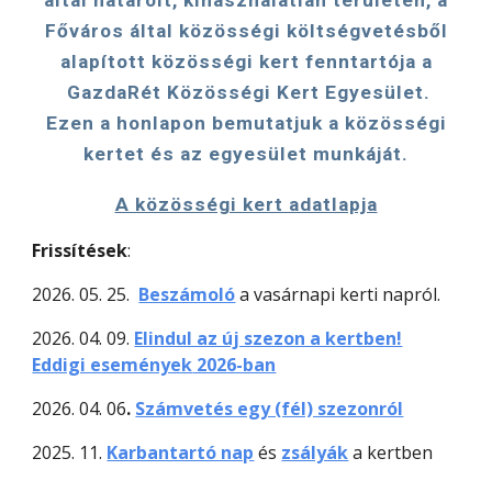
által határolt, kihasználatlan területen, a
Főváros által közösségi költségvetésből
alapított közösségi kert fenntartója a
GazdaRét Közösségi Kert Egyesület
.
Ezen a honlapon bemutatjuk a közösségi
kertet és az egyesület munkáját.
A közösségi kert adatlapja
Frissítések
:
2026. 05. 25.
Beszámoló
a vasárnapi kerti napról.
202
6
. 04. 09.
Elindul az új szezon a kertben!
Eddigi események
2026-ban
2026. 04. 06
.
Számvetés egy (fél) szezonról
2025. 11.
Karbantartó nap
és
zsályák
a kertben