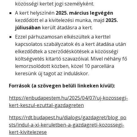
közösségi kertet jogi személyként.
A kert helyszínén
2025. március legvégén
kezdődött el a kivitelezési munka, majd
2025.
júliusában
került átadásra a kert.
Ezzel párhuzamosan elkészültek a kerttel
kapcsolatos szabályzatok és a kert átadása után
elkezdődtek a szerződéskötések a közösségi
költségvetés kitartó szavazóival. Mivel néhány fő
lemorzsolódott közben, közel 10 parcellára
keresünk új tagot az induláskor.
Források (a szövegen belüli linkeken kívül):
https://enbudapestem.hu/2025/04/07/uj-kozossegi-
kert-keszul-ezuttal-gazdagreten
https://rdt.budapest.hu/dialogs/gazdagret/blog_po
sts/indul-a-xi-keruletben-a-gazdagreti-kozossegi-
kert-kivitelezese