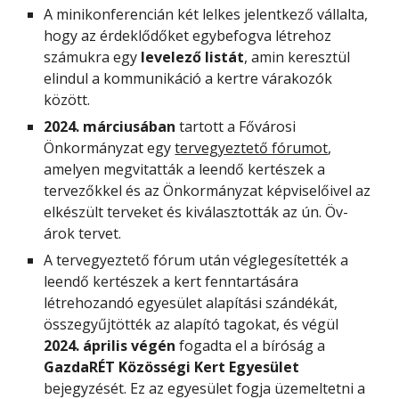
A minikonferencián két lelkes jelentkező vállalta,
hogy az érdeklődőket egybefogva létrehoz
számukra egy
levelező listát
, amin keresztül
elindul a kommunikáció a kertre várakozók
között.
2024. márciusában
tartott a Fővárosi
Önkormányzat egy
tervegyeztető fórumot
,
amelyen megvitatták a leendő kertészek a
tervezőkkel és az Önkormányzat képviselőivel az
elkészült terveket és kiválasztották az ún. Öv-
árok tervet.
A tervegyeztető fórum után véglegesítették a
leendő kertészek a kert fenntartására
létrehozandó egyesület alapítási szándékát,
összegyűjtötték az alapító tagokat, és végül
2024. április végén
fogadta el a bíróság a
GazdaRÉT Közösségi Kert Egyesület
bejegyzését. Ez az egyesület fogja üzemeltetni a