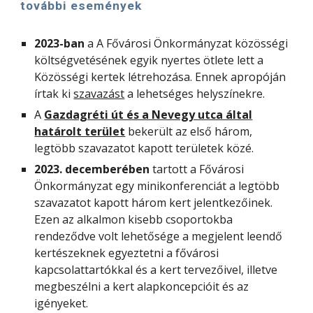
további események
2023-ban
a A Fővárosi Önkormányzat közösségi
költségvetésének egyik nyertes ötlete lett a
Közösségi kertek létrehozása. Ennek apropóján
írtak ki
szavazást
a lehetséges helyszínekre.
A
Gazdagréti út és a Nevegy utca által
határolt terület
bekerült az első három,
legtöbb szavazatot kapott területek közé.
2023. decemberében
tartott a Fővárosi
Önkormányzat egy minikonferenciát a legtöbb
szavazatot kapott három kert jelentkezőinek.
Ezen az alkalmon kisebb csoportokba
rendeződve volt lehetősége a megjelent leendő
kertészeknek egyeztetni a fővárosi
kapcsolattartókkal és a kert tervezőivel, illetve
megbeszélni
a kert alapkoncepcióit és az
igényeket.